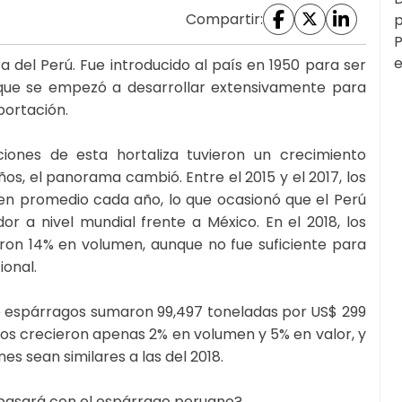
Compartir:
p
P
e
 del Perú. Fue introducido al país en 1950 para ser
 que se empezó a desarrollar extensivamente para
xportación.
ciones de esta hortaliza tuvieron un crecimiento
ños, el panorama cambió. Entre el 2015 y el 2017, los
en promedio cada año, lo que ocasionó que el Perú
r a nivel mundial frente a México. En el 2018, los
eron 14% en volumen, aunque no fue suficiente para
ional.
de espárragos sumaron 99,497 toneladas por US$ 299
íos crecieron apenas 2% en volumen y 5% en valor, y
es sean similares a las del 2018.
 pasará con el espárrago peruano?