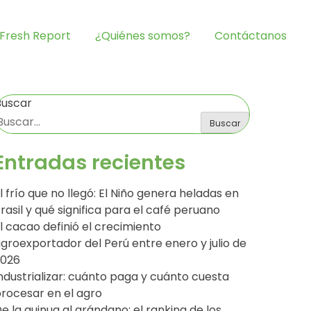
Fresh Report
¿Quiénes somos?
Contáctanos
Buscar
Buscar
Entradas recientes
l frío que no llegó: El Niño genera heladas en
rasil y qué significa para el café peruano
l cacao definió el crecimiento
groexportador del Perú entre enero y julio de
2026
ndustrializar: cuánto paga y cuánto cuesta
rocesar en el agro
e la quinua al arándano: el ranking de los