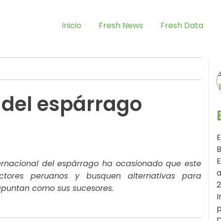
Inicio
Fresh News
Fresh Data
o del espárrago
E
B
E
ernacional del espárrago ha ocasionado que este
a
uctores peruanos y busquen alternativas para
 apuntan como sus sucesores.
I
p
D