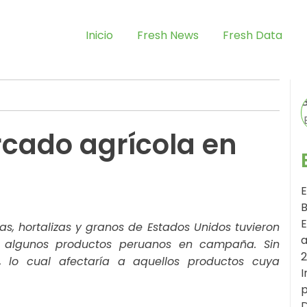
Inicio
Fresh News
Fresh Data
cado agrícola en
E
B
E
tas, hortalizas y granos de Estados Unidos tuvieron
a
n algunos productos peruanos en campaña. Sin
 lo cual afectaría a aquellos productos cuya
I
p
D