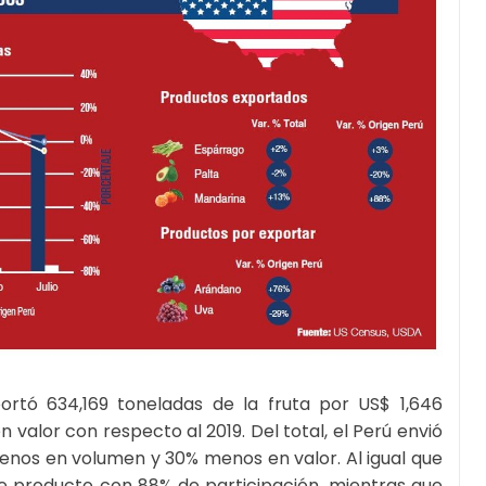
ortó 634,169 toneladas de la fruta por US$ 1,646
alor con respecto al 2019. Del total, el Perú envió
enos en volumen y 30% menos en valor. Al igual que
e producto con 88% de participación, mientras que