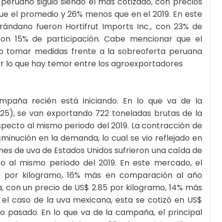
o peruano siguió siendo el más cotizado, con precios
que el promedio y 26% menos que en el 2019. En este
ándano fueron Hortifrut Imports Inc., con 23% de
 con 15% de participación. Cabe mencionar que el
o tomar medidas frente a la sobreoferta peruana
or lo que hay temor entre los agroexportadores
paña recién está iniciando. En lo que va de la
 25), se van exportando 722 toneladas brutas de la
specto al mismo periodo del 2019. La contracción de
inución en la demanda, lo cual se vio reflejado en
ones de uva de Estados Unidos sufrieron una caída de
o al mismo periodo del 2019. En este mercado, el
9 por kilogramo, 16% más en comparación al año
a, con un precio de US$ 2.85 por kilogramo, 14% más
 el caso de la uva mexicana, esta se cotizó en US$
ño pasado. En lo que va de la campaña, el principal