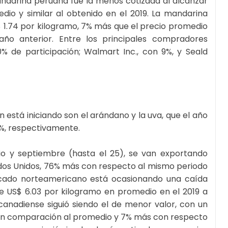
andarina peruana fue la menos cotizada al alcanzar
edio y similar al obtenido en el 2019. La mandarina
$ 1.74 por kilogramo, 7% más que el precio promedio
ño anterior. Entre los principales compradores
% de participación; Walmart Inc., con 9%, y Seald
stá iniciando son el arándano y la uva, que el año
7%, respectivamente.
io y septiembre (hasta el 25), se van exportando
tados Unidos, 76% más con respecto al mismo periodo
rcado norteamericano está ocasionando una caída
de US$ 6.03 por kilogramo en promedio en el 2019 a
canadiense siguió siendo el de menor valor, con un
 en comparación al promedio y 7% más con respecto