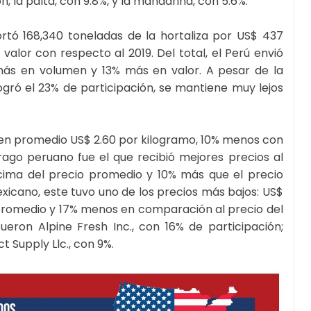
, la palta, con 9.8%, y la mandarina, con 5.6%.
rtó 168,340 toneladas de la hortaliza por US$ 437
lor con respecto al 2019. Del total, el Perú envió
más en volumen y 13% más en valor. A pesar de la
gró el 23% de participación, se mantiene muy lejos
 en promedio US$ 2.60 por kilogramo, 10% menos con
rago peruano fue el que recibió mejores precios al
cima del precio promedio y 10% más que el precio
xicano, este tuvo uno de los precios más bajos: US$
 promedio y 17% menos en comparación al precio del
ueron Alpine Fresh Inc., con 16% de participación;
t Supply Llc., con 9%.