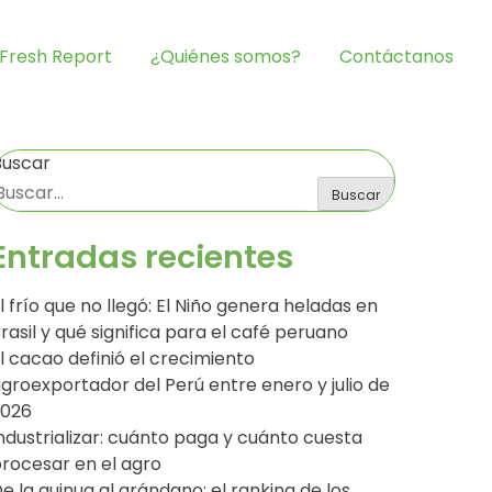
Fresh Report
¿Quiénes somos?
Contáctanos
Buscar
Buscar
Entradas recientes
l frío que no llegó: El Niño genera heladas en
rasil y qué significa para el café peruano
l cacao definió el crecimiento
groexportador del Perú entre enero y julio de
2026
ndustrializar: cuánto paga y cuánto cuesta
rocesar en el agro
e la quinua al arándano: el ranking de los