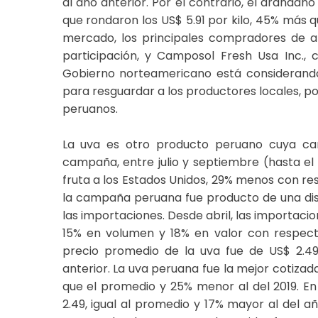
al año anterior. Por el contrario, el arándan
que rondaron los US$ 5.91 por kilo, 45% más 
mercado, los principales compradores de ar
participación, y Camposol Fresh Usa Inc.,
Gobierno norteamericano está considerand
para resguardar a los productores locales, p
peruanos.
La uva es otro producto peruano cuya cam
campaña, entre julio y septiembre (hasta el
fruta a los Estados Unidos, 29% menos con re
la campaña peruana fue producto de una dism
las importaciones. Desde abril, las importaci
15% en volumen y 18% en valor con respect
precio promedio de la uva fue de US$ 2.4
anterior. La uva peruana fue la mejor cotizad
que el promedio y 25% menor al del 2019. En
2.49, igual al promedio y 17% mayor al del a