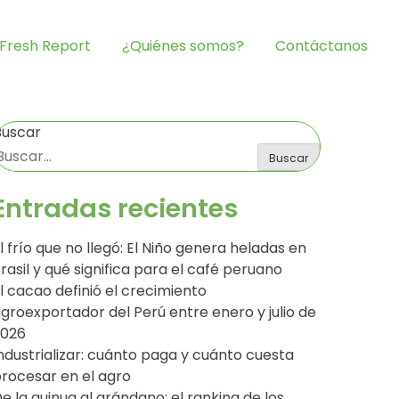
Fresh Report
¿Quiénes somos?
Contáctanos
Buscar
Buscar
Entradas recientes
l frío que no llegó: El Niño genera heladas en
rasil y qué significa para el café peruano
l cacao definió el crecimiento
groexportador del Perú entre enero y julio de
2026
ndustrializar: cuánto paga y cuánto cuesta
rocesar en el agro
e la quinua al arándano: el ranking de los