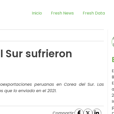
Inicio
Fresh News
Fresh Data
l Sur sufrieron
E
B
E
oexportaciones peruanas en Corea del Sur. Las
a
 que lo enviado en el 2021.
I
p
Compartir:
D