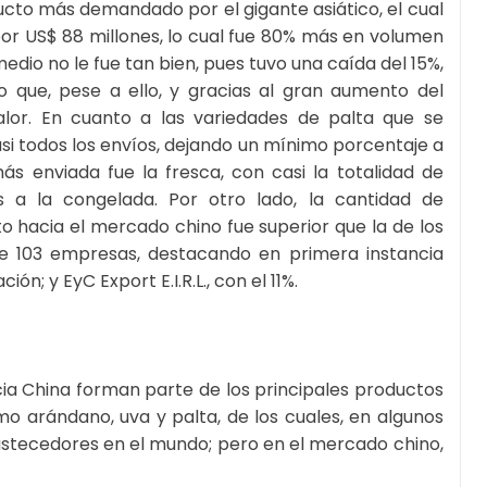
ducto más demandado por el gigante asiático, el cual
 por US$ 88 millones, lo cual fue 80% más en volumen
edio no le fue tan bien, pues tuvo una caída del 15%,
o que, pese a ello, y gracias al gran aumento del
lor. En cuanto a las variedades de palta que se
si todos los envíos, dejando un mínimo porcentaje a
ás enviada fue la fresca, con casi la totalidad de
s a la congelada. Por otro lado, la cantidad de
 hacia el mercado chino fue superior que la de los
e 103 empresas, destacando en primera instancia
ión; y EyC Export E.I.R.L., con el 11%.
cia China forman parte de los principales productos
o arándano, uva y palta, de los cuales, en algunos
 abastecedores en el mundo; pero en el mercado chino,