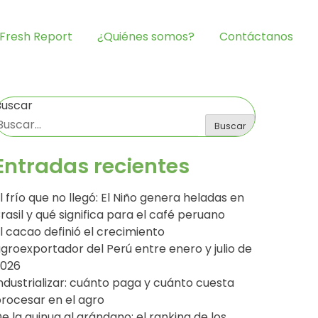
Fresh Report
¿Quiénes somos?
Contáctanos
Buscar
Buscar
Entradas recientes
l frío que no llegó: El Niño genera heladas en
rasil y qué significa para el café peruano
l cacao definió el crecimiento
groexportador del Perú entre enero y julio de
2026
ndustrializar: cuánto paga y cuánto cuesta
rocesar en el agro
e la quinua al arándano: el ranking de los