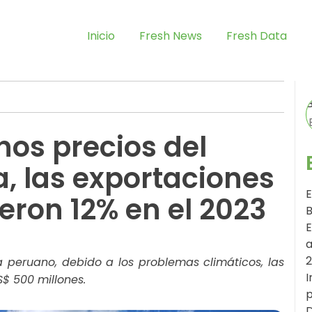
Inicio
Fresh News
Fresh Data
nos precios del
, las exportaciones
E
eron 12% en el 2023
B
E
a
a peruano, debido a los problemas climáticos, las
I
$ 500 millones.
p
D