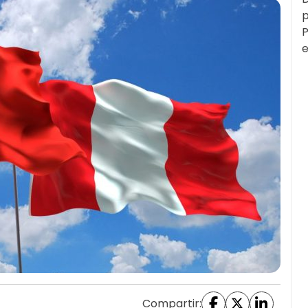
p
P
e
Compartir: