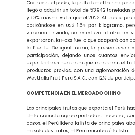
Cerrando el podio, la palta fue el tercer pro
llegó a adquirir un total de 53,942 toneladas
y 53% más en valor que el 2022. Al precio prom
cotizándose en US$ 1.64 por kilogramo, per
volumen enviado, se mantuvo al alza en va
exportaron, la Hass fue la que acaparó con ca
la Fuerte. De igual forma, la presentación m
participación, dejando unos cuantos envío
exportadores peruanos que mandaron el fruto
productos previos, con una aglomeración d
Westfalia Fruit Perú S.A.C., con 12% de participac
COMPETENCIA EN EL MERCADO CHINO
Las principales frutas que exporta el Perú ha
de la canasta agroexportadora nacional, com
casos, el Perú lidera la lista de principales
en solo dos frutos, el Perú encabezó la lista.