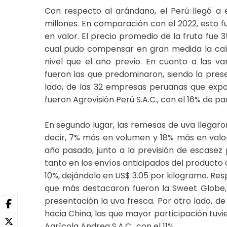
Con respecto al arándano, el Perú llegó a 
millones. En comparación con el 2022, esto
en valor. El precio promedio de la fruta fue 
cual pudo compensar en gran medida la caí
nivel que el año previo. En cuanto a las v
fueron las que predominaron, siendo la prese
lado, de las 32 empresas peruanas que exp
fueron Agrovisión Perú S.A.C., con el 16% de par
En segundo lugar, las remesas de uva llegaro
decir, 7% más en volumen y 18% más en valor
año pasado, junto a la previsión de escasez 
tanto en los envíos anticipados del producto c
10%, dejándolo en US$ 3.05 por kilogramo. Res
que más destacaron fueron la Sweet Globe,
presentación la uva fresca. Por otro lado, d
hacia China, las que mayor participación tuvie
Agrícola Andrea S.A.C., con el 11%.