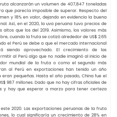
 fruta alcanzarán un volumen de 407,847 toneladas
ra que parecía imposible de superar. Respecto del
umen y 18% en valor, dejando en evidencia la buena
al. Así, en el 2020, la uva peruana tuvo precios de
altos que los del 2019. Asimismo, los valores más
re, cuando la fruta se cotizó alrededor de US$ 2.65
ndo el Perú se debe a que el mercado internacional
tá siendo aprovechado. El crecimiento de las
itir al Perú algo que no nadie imaginó al inicio de
eedor mundial de la fruta o como el segundo más
eran al Perú en exportaciones han tenido un año
o eran pequeñas. Hasta el año pasado, China fue el
 987 millones. Dado que no hay cifras oficiales de
ones y hay que esperar a marzo para tener certeza
 este 2020. Las exportaciones peruanas de la fruta
nes, lo cual significaría un crecimiento de 28% en