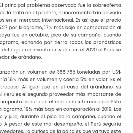
El principal problema observado fue la sobreoferta
 de la fruta en el planeta, el incremento tan elevado
s en el mercado internacional. Es así que el precio
.27 por kilogramo, 17% más bajo en comparación al
 baya fue en octubre, pico de su campaña, cuando
logramo, echando por tierra todos los pronósticos
r del bajo crecimiento en valor, en el 2020 el Perú se
eedor de arándano.
lcanzarán un volumen de 388,765 toneladas por US$
ería 18% más en volumen y caería 5% en valor. Es el
troceso. Al igual que en el caso del arándano, su
 El Perú es el segundo proveedor más importante de
n impacto directo en el mercado internacional. Este
r kilogramo, 19% más bajo en comparación al 2019. Los
o y julio, durante el pico de la campaña, cuando el
lo. A pesar de este mal desempeño, el Perú seguiría
oveedores. Lo curioso de la palta es que ya tuvo este