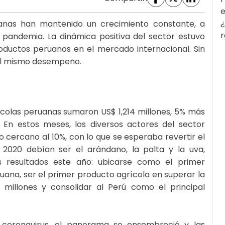
e
¿
uanas han mantenido un crecimiento constante, a
r
 pandemia. La dinámica positiva del sector estuvo
ductos peruanos en el mercado internacional. Sin
el mismo desempeño.
ícolas peruanas sumaron US$ 1,214 millones, 5% más
 En estos meses, los diversos actores del sector
 cercano al 10%, con lo que se esperaba revertir el
l 2020 debían ser el arándano, la palta y la uva,
s resultados este año: ubicarse como el primer
ana, ser el primer producto agrícola en superar la
 millones y consolidar al Perú como el principal
 coronavirus, el panorama se ensombreció y las