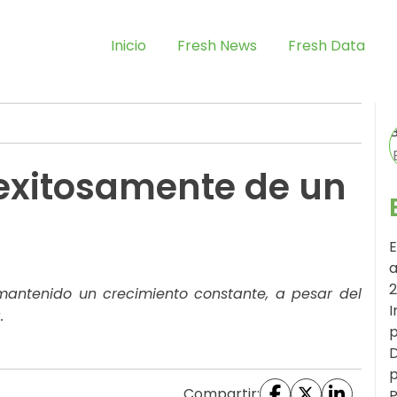
Inicio
Fresh News
Fresh Data
exitosamente de un
E
a
 mantenido un crecimiento constante, a pesar del
I
.
p
D
p
Compartir:
P