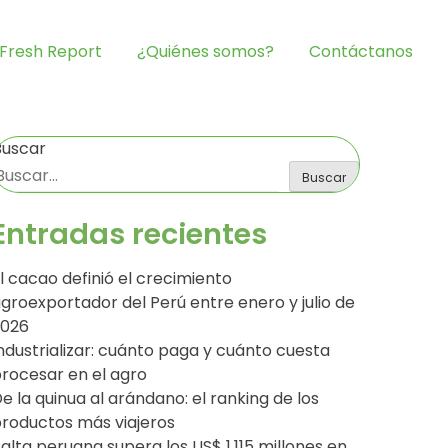
Fresh Report
¿Quiénes somos?
Contáctanos
Buscar
Buscar
Entradas recientes
l cacao definió el crecimiento
groexportador del Perú entre enero y julio de
2026
ndustrializar: cuánto paga y cuánto cuesta
rocesar en el agro
e la quinua al arándano: el ranking de los
roductos más viajeros
alta peruana supera los US$ 1,115 millones en