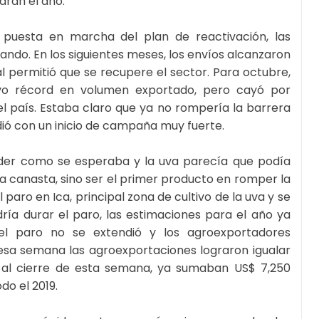
aran el año.
a puesta en marcha del plan de reactivación, las
ndo. En los siguientes meses, los envíos alcanzaron
l permitió que se recupere el sector. Para octubre,
vo récord en volumen exportado, pero cayó por
el país. Estaba claro que ya no rompería la barrera
ndió con un inicio de campaña muy fuerte.
nder como se esperaba y la uva parecía que podía
la canasta, sino ser el primer producto en romper la
l paro en Ica, principal zona de cultivo de la uva y se
ría durar el paro, las estimaciones para el año ya
el paro no se extendió y los agroexportadores
 esa semana las agroexportaciones lograron igualar
y, al cierre de esta semana, ya sumaban US$ 7,250
do el 2019.