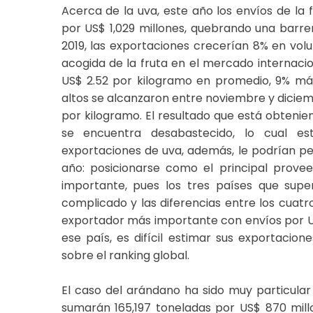
Acerca de la uva, este año los envíos de la
por US$ 1,029 millones, quebrando una barre
2019, las exportaciones crecerían 8% en vol
acogida de la fruta en el mercado internacion
US$ 2.52 por kilogramo en promedio, 9% más 
altos se alcanzaron entre noviembre y diciemb
por kilogramo. El resultado que está obtenie
se encuentra desabastecido, lo cual es
exportaciones de uva, además, le podrían perm
año: posicionarse como el principal prov
importante, pues los tres países que sup
complicado y las diferencias entre los cuatr
exportador más importante con envíos por US$
ese país, es difícil estimar sus exportaci
sobre el ranking global.
El caso del arándano ha sido muy particular
sumarán 165,197 toneladas por US$ 870 millo