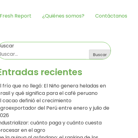
Fresh Report
¿Quiénes somos?
Contáctanos
Buscar
Buscar
Entradas recientes
l frío que no llegó: El Niño genera heladas en
rasil y qué significa para el café peruano
l cacao definió el crecimiento
groexportador del Perú entre enero y julio de
2026
ndustrializar: cuánto paga y cuánto cuesta
rocesar en el agro
e la quinua al arándano: el ranking de los