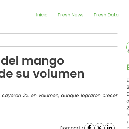
Inicio
Fresh News
Fresh Data
o del mango
de su volumen
E
B
E
o cayeron 3% en volumen, aunque lograron crecer
a
I
p
Compartir:
D