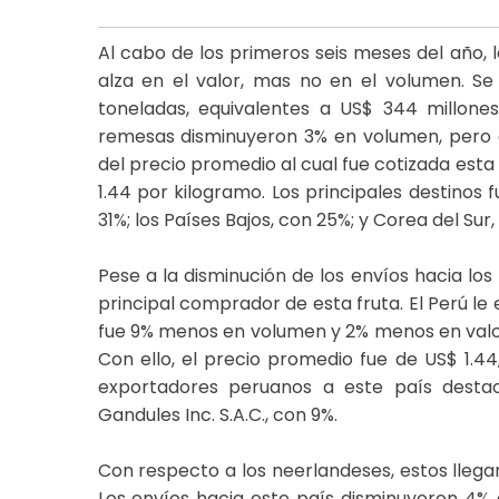
Al cabo de los primeros seis meses del año,
alza en el valor, mas no en el volumen. Se
toneladas, equivalentes a US$ 344 millone
remesas disminuyeron 3% en volumen, pero a
del precio promedio al cual fue cotizada esta
1.44 por kilogramo. Los principales destinos 
31%; los Países Bajos, con 25%; y Corea del Sur,
Pese a la disminución de los envíos hacia los
principal comprador de esta fruta. El Perú le
fue 9% menos en volumen y 2% menos en valo
Con ello, el precio promedio fue de US$ 1.44
exportadores peruanos a este país destaca
Gandules Inc. S.A.C., con 9%.
Con respecto a los neerlandeses, estos llegar
Los envíos hacia este país disminuyeron 4%