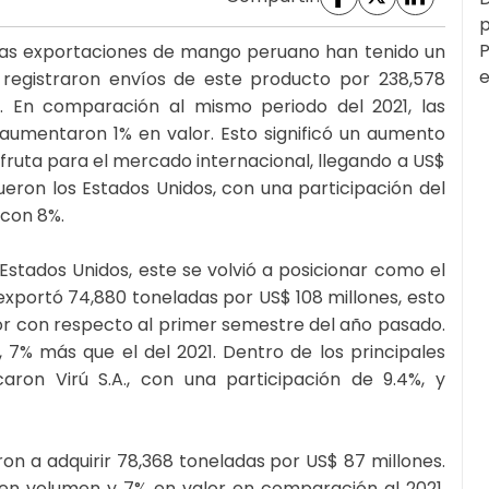
p
P
 las exportaciones de mango peruano han tenido un
e
 registraron envíos de este producto por 238,578
s. En comparación al mismo periodo del 2021, las
umentaron 1% en valor. Esto significó un aumento
 fruta para el mercado internacional, llegando a US$
fueron los Estados Unidos, con una participación del
 con 8%.
 Estados Unidos, este se volvió a posicionar como el
 exportó 74,880 toneladas por US$ 108 millones, esto
r con respecto al primer semestre del año pasado.
, 7% más que el del 2021. Dentro de los principales
ron Virú S.A., con una participación de 9.4%, y
on a adquirir 78,368 toneladas por US$ 87 millones.
 en volumen y 7% en valor en comparación al 2021.