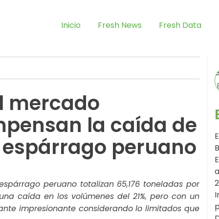
Inicio
Fresh News
Fresh Data
el mercado
mpensan la caída de
E
 espárrago peruano
B
E
a
espárrago peruano totalizan 65,176 toneladas por
I
ó una caída en los volúmenes del 21%, pero con un
p
tante impresionante considerando lo limitados que
D