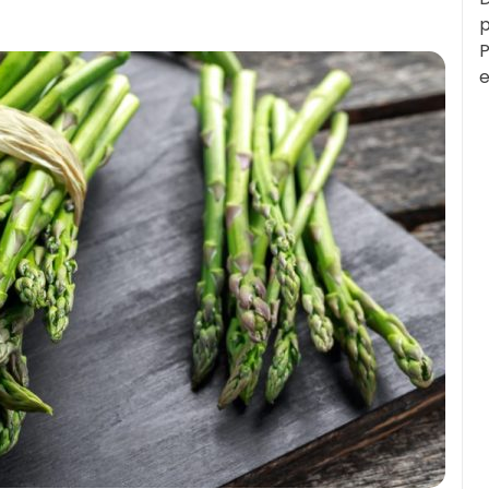
p
P
e