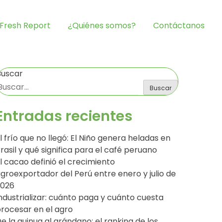
Fresh Report
¿Quiénes somos?
Contáctanos
Buscar
Buscar
Entradas recientes
l frío que no llegó: El Niño genera heladas en
rasil y qué significa para el café peruano
l cacao definió el crecimiento
groexportador del Perú entre enero y julio de
2026
ndustrializar: cuánto paga y cuánto cuesta
rocesar en el agro
e la quinua al arándano: el ranking de los