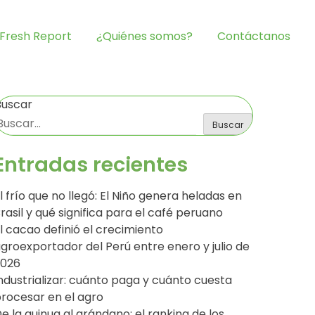
Fresh Report
¿Quiénes somos?
Contáctanos
Buscar
Buscar
Entradas recientes
l frío que no llegó: El Niño genera heladas en
rasil y qué significa para el café peruano
l cacao definió el crecimiento
groexportador del Perú entre enero y julio de
2026
ndustrializar: cuánto paga y cuánto cuesta
rocesar en el agro
e la quinua al arándano: el ranking de los