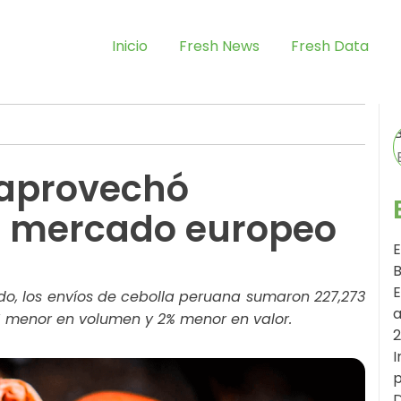
Inicio
Fresh News
Fresh Data
 aprovechó
l mercado europeo
E
B
E
o, los envíos de cebolla peruana sumaron 227,273
a
2% menor en volumen y 2% menor en valor.
I
p
D