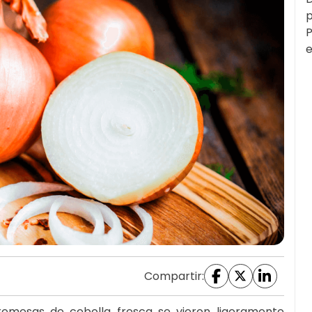
p
P
e
Compartir:
remesas de cebolla fresca se vieron ligeramente