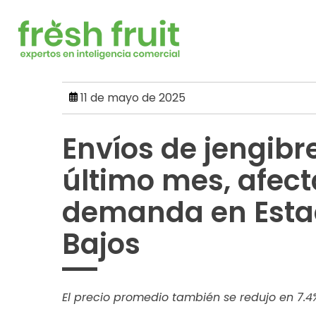
Skip
to
content
11 de mayo de 2025
Envíos de jengibr
último mes, afec
demanda en Estad
Bajos
El precio promedio también se redujo en 7.4%,