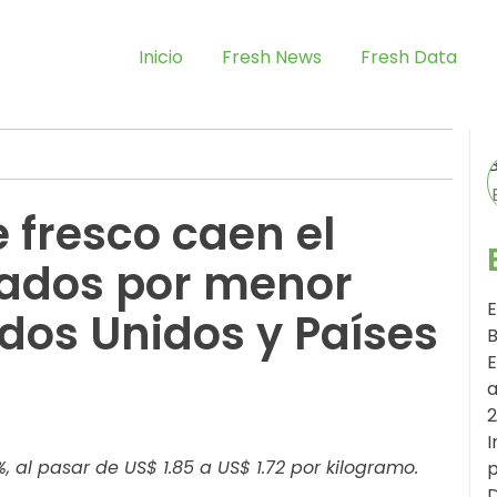
Inicio
Fresh News
Fresh Data
e fresco caen el
tados por menor
E
os Unidos y Países
B
E
a
I
 al pasar de US$ 1.85 a US$ 1.72 por kilogramo.
p
D