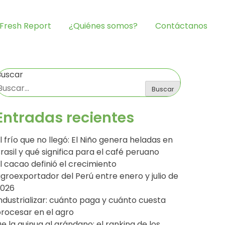
Fresh Report
¿Quiénes somos?
Contáctanos
Buscar
Buscar
Entradas recientes
l frío que no llegó: El Niño genera heladas en
rasil y qué significa para el café peruano
l cacao definió el crecimiento
groexportador del Perú entre enero y julio de
2026
ndustrializar: cuánto paga y cuánto cuesta
rocesar en el agro
e la quinua al arándano: el ranking de los