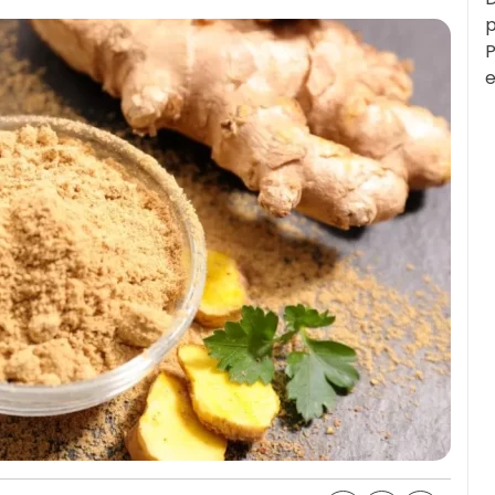
p
P
e