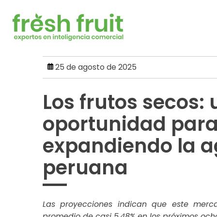
Skip
to
content
25 de agosto de 2025
Los frutos secos:
oportunidad para
expandiendo la a
peruana
Las proyecciones indican que este merc
promedio de casi 5.48% en los próximos ocho