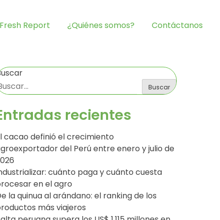
Fresh Report
¿Quiénes somos?
Contáctanos
Buscar
Buscar
Entradas recientes
l cacao definió el crecimiento
groexportador del Perú entre enero y julio de
2026
ndustrializar: cuánto paga y cuánto cuesta
rocesar en el agro
e la quinua al arándano: el ranking de los
roductos más viajeros
alta peruana supera los US$ 1,115 millones en