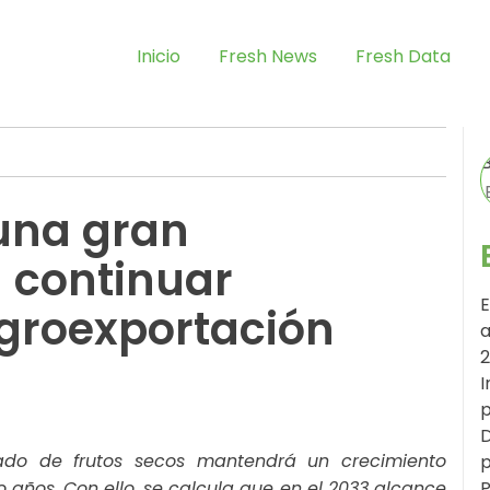
Inicio
Fresh News
Fresh Data
 una gran
 continuar
E
groexportación
a
I
p
D
ado de frutos secos mantendrá un crecimiento
p
 años. Con ello, se calcula que en el 2033 alcance
P