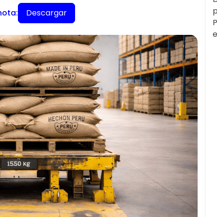
p
Descargar
nota:
P
e