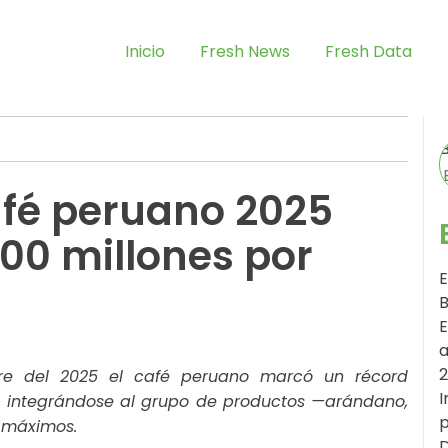
Inicio
Fresh News
Fresh Data
afé peruano 2025
900 millones por
E
B
E
a
mbre del 2025 el café peruano marcó un récord
I
es, integrándose al grupo de productos —arándano,
p
 máximos.
D