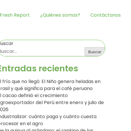
Fresh Report
¿Quiénes somos?
Contáctanos
Buscar
Buscar
Entradas recientes
l frío que no llegó: El Niño genera heladas en
rasil y qué significa para el café peruano
l cacao definió el crecimiento
groexportador del Perú entre enero y julio de
2026
ndustrializar: cuánto paga y cuánto cuesta
rocesar en el agro
e la quinua al arándano: el ranking de los