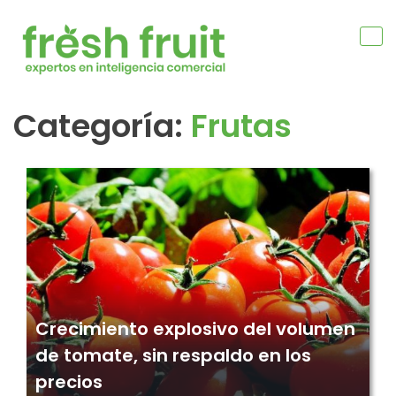
Skip
to
content
Categoría:
Frutas
Navegación
de
entradas
Crecimiento explosivo del volumen
de tomate, sin respaldo en los
precios