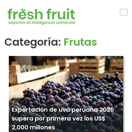
Skip
to
content
Categoría:
Frutas
Navegación
de
entradas
Exportación de uva peruana 2025
supera por primera vez los US$
2,000 millones