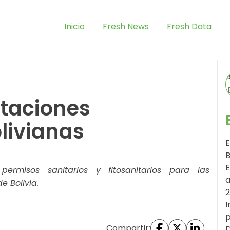
Inicio
Fresh News
Fresh Data
taciones
livianas
E
B
E
rmisos sanitarios y fitosanitarios para las
a
 Bolivia.
I
p
Compartir:
D