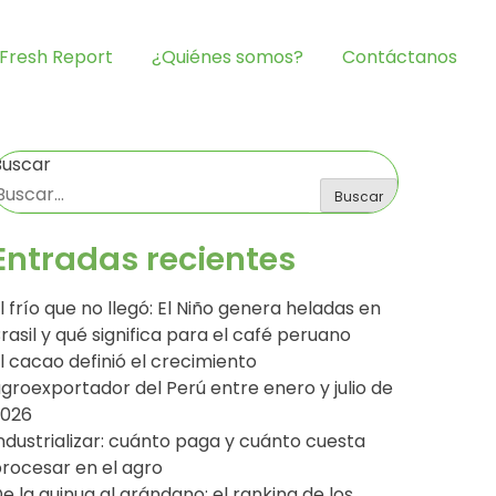
Fresh Report
¿Quiénes somos?
Contáctanos
Buscar
Buscar
Entradas recientes
l frío que no llegó: El Niño genera heladas en
rasil y qué significa para el café peruano
l cacao definió el crecimiento
groexportador del Perú entre enero y julio de
2026
ndustrializar: cuánto paga y cuánto cuesta
rocesar en el agro
e la quinua al arándano: el ranking de los