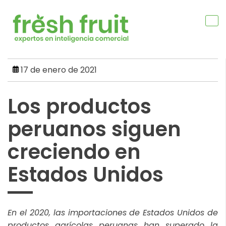
Skip
to
content
17 de enero de 2021
Los productos
peruanos siguen
creciendo en
Estados Unidos
En el 2020, las importaciones de Estados Unidos de
productos agrícolas peruanas han superado la