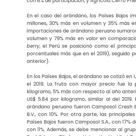
con 8% de participación, y Agrícola Cerro Priet
En el caso del arándano, los Países Bajos im
millones, 30% más en volumen y 35% más en 
importaciones de arándano peruano sumaron 
volumen y 79% más en valor en comparación
berry
, el Perú se posicionó como el princip
porcentuales más que en el 2019), seguido por
anterior).
En los Países Bajos, el arándano se cotizó e
el 2019. La fruta con mayor precio fue la
kilogramo, 5% más con respecto al año anterio
US$ 5.84 por kilogramo, similar al del 2019
arándano peruano fueron Camposol Cresh B.V.
B.V., con 10%. Por otra parte, las principa
Países Bajos fueron Camposol S.A., con 17% de
con 11%. Además, se debe mencionar al grupo