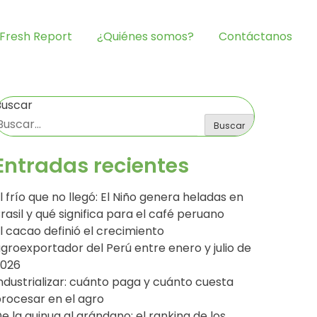
Fresh Report
¿Quiénes somos?
Contáctanos
Buscar
Buscar
Entradas recientes
l frío que no llegó: El Niño genera heladas en
rasil y qué significa para el café peruano
l cacao definió el crecimiento
groexportador del Perú entre enero y julio de
2026
ndustrializar: cuánto paga y cuánto cuesta
rocesar en el agro
e la quinua al arándano: el ranking de los