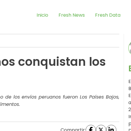
Inicio
Fresh News
Fresh Data
os conquistan los
E
B
E
eo de los envíos peruanos fueron Los Países Bajos,
a
imentos.
I
p
Compartir:
D