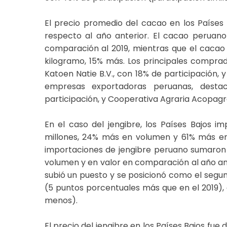
El precio promedio del cacao en los Países
respecto al año anterior. El cacao peruan
comparación al 2019, mientras que el cacao 
kilogramo, 15% más. Los principales compra
Katoen Natie B.V., con 18% de participación, 
empresas exportadoras peruanas, desta
participación, y Cooperativa Agraria Acopagro 
En el caso del jengibre, los Países Bajos i
millones, 24% más en volumen y 61% más en 
importaciones de jengibre peruano sumaron 
volumen y en valor en comparación al año ante
subió un puesto y se posicionó como el segun
(5 puntos porcentuales más que en el 2019),
menos).
El precio del jengibre en los Países Bajos fue