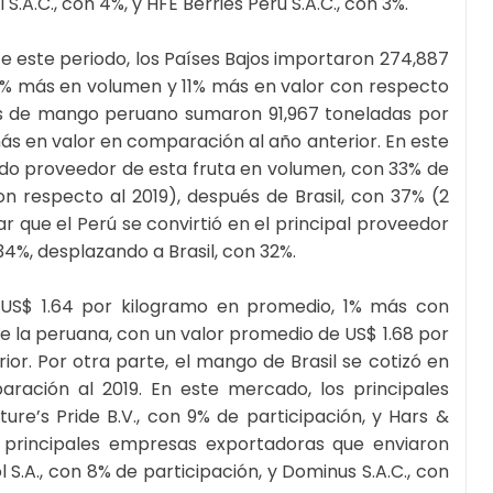
 S.A.C., con 4%, y HFE Berries Perú S.A.C., con 3%.
 este periodo, los Países Bajos importaron 274,887
0% más en volumen y 11% más en valor con respecto
nes de mango peruano sumaron 91,967 toneladas por
ás en valor en comparación al año anterior. En este
do proveedor de esta fruta en volumen, con 33% de
n respecto al 2019), después de Brasil, con 37% (2
que el Perú se convirtió en el principal proveedor
4%, desplazando a Brasil, con 32%.
 US$ 1.64 por kilogramo en promedio, 1% más con
ue la peruana, con un valor promedio de US$ 1.68 por
or. Por otra parte, el mango de Brasil se cotizó en
ración al 2019. En este mercado, los principales
re’s Pride B.V., con 9% de participación, y Hars &
s principales empresas exportadoras que enviaron
A., con 8% de participación, y Dominus S.A.C., con