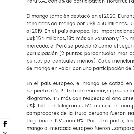
Perú S.A., con 8% de participación, Hortifrut Tal
El mango también destacó en el 2020. Durante
toneladas de mango por US$ 450 millones, 1
al 2019. En el país europeo, las importacio
US$ 154 millones, 13% más en volumen y 17% m
mercado, el Perú se posicionó como el segun
participación (2 puntos porcentuales más co
puntos porcentuales menos). Cabe mencionar 
de mango en valor, con una participación de 3
En el país europeo, el mango se cotizó en
respecto al 2019. La fruta con mayor precio f
kilogramo, 4% más con respecto al año anteri
US$ 1.41 por kilogramo, 5% menos en compa
compradores de la fruta peruana fueron Natu
Hagebauer B.V., con 6%. Por otra parte, la
mango al mercado europeo fueron Camposol S.