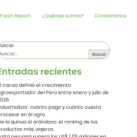
Fresh Report
¿Quiénes somos?
Contáctanos
Buscar
Buscar
Entradas recientes
l cacao definió el crecimiento
groexportador del Perú entre enero y julio de
2026
ndustrializar: cuánto paga y cuánto cuesta
rocesar en el agro
e la quinua al arándano: el ranking de los
roductos más viajeros
alta peruana supera los US$ 1,115 millones en