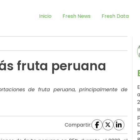
Inicio
Fresh News
Fresh Data
ás fruta peruana
E
rtaciones de fruta peruana, principalmente de
a
I
p
D
Compartir:
p
P