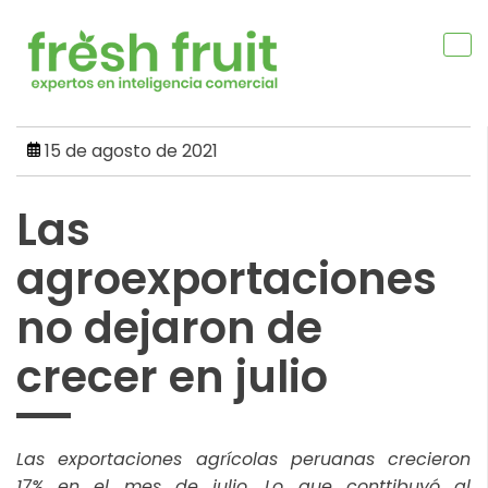
Skip
to
content
15 de agosto de 2021
Las
agroexportaciones
no dejaron de
crecer en julio
Las exportaciones agrícolas peruanas crecieron
17% en el mes de julio. Lo que conttibuyó al