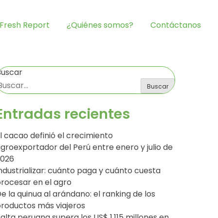
Fresh Report
¿Quiénes somos?
Contáctanos
Buscar
Buscar
Entradas recientes
l cacao definió el crecimiento
groexportador del Perú entre enero y julio de
2026
ndustrializar: cuánto paga y cuánto cuesta
rocesar en el agro
e la quinua al arándano: el ranking de los
roductos más viajeros
alta peruana supera los US$ 1,115 millones en