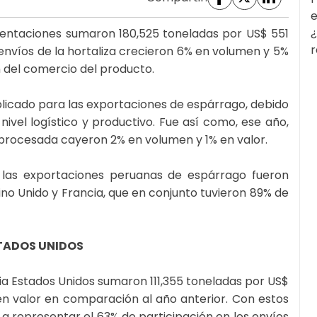
e
¿
entaciones sumaron 180,525 toneladas por US$ 551
r
 envíos de la hortaliza crecieron 6% en volumen y 5%
n del comercio del producto.
icado para las exportaciones de espárrago, debido
ivel logístico y productivo. Fue así como, ese año,
y procesada cayeron 2% en volumen y 1% en valor.
de las exportaciones peruanas de espárrago fueron
eino Unido y Francia, que en conjunto tuvieron 89% de
TADOS UNIDOS
a Estados Unidos sumaron 111,355 toneladas por US$
n valor en comparación al año anterior. Con estos
 representar el 63% de participación en los envíos