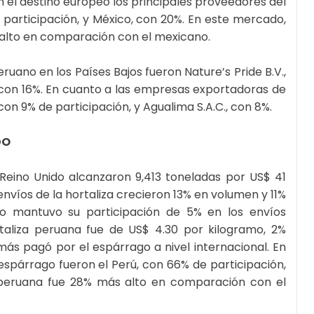
En el destino europeo los principales proveedores del
 participación, y México, con 20%. En este mercado,
s alto en comparación con el mexicano.
ano en los Países Bajos fueron Nature’s Pride B.V.,
., con 16%. En cuanto a las empresas exportadoras de
 con 9% de participación, y Agualima S.A.C., con 8%.
DO
Reino Unido alcanzaron 9,413 toneladas por US$ 41
envíos de la hortaliza crecieron 13% en volumen y 11%
ino mantuvo su participación de 5% en los envíos
taliza peruana fue de US$ 4.30 por kilogramo, 2%
más pagó por el espárrago a nivel internacional. En
espárrago fueron el Perú, con 66% de participación,
za peruana fue 28% más alto en comparación con el