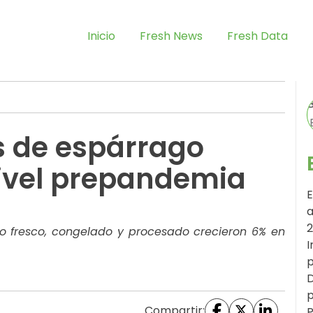
Inicio
Fresh News
Fresh Data
s de espárrago
ivel prepandemia
E
a
go fresco, congelado y procesado crecieron 6% en
I
p
D
p
Compartir:
P