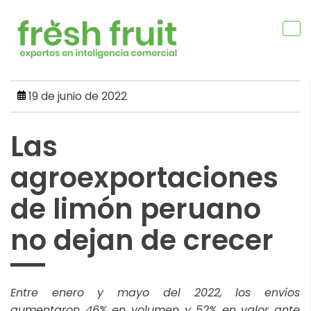
Skip
to
content
19 de junio de 2022
Las
agroexportaciones
de limón peruano
no dejan de crecer
Entre enero y mayo del 2022, los envíos
aumentaron 46% en volumen y 52% en valor ante