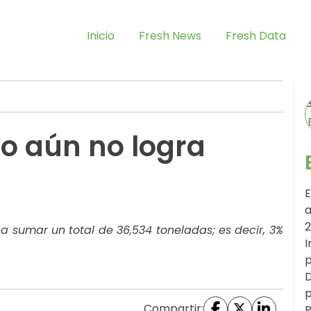
Inicio
Fresh News
Fresh Data
o aún no logra
E
a
 sumar un total de 36,534 toneladas; es decir, 3%
I
p
D
p
Compartir:
P