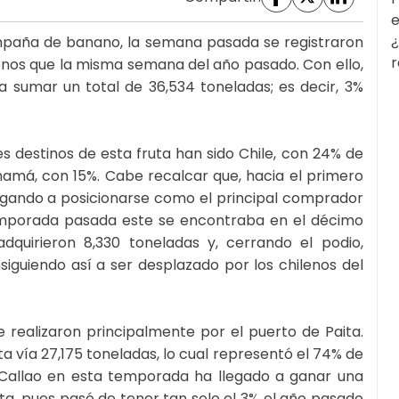
e
¿
mpaña de banano, la semana pasada se registraron
r
menos que la misma semana del año pasado. Con ello,
 sumar un total de 36,534 toneladas; es decir, 3%
s destinos de esta fruta han sido Chile, con 24% de
anamá, con 15%. Cabe recalcar que, hacia el primero
legando a posicionarse como el principal comprador
mporada pasada este se encontraba en el décimo
adquirieron 8,330 toneladas y, cerrando el podio,
siguiendo así a ser desplazado por los chilenos del
e realizaron principalmente por el puerto de Paita.
 vía 27,175 toneladas, lo cual representó el 74% de
l Callao en esta temporada ha llegado a ganar una
ta, pues pasó de tener tan solo el 3% el año pasado