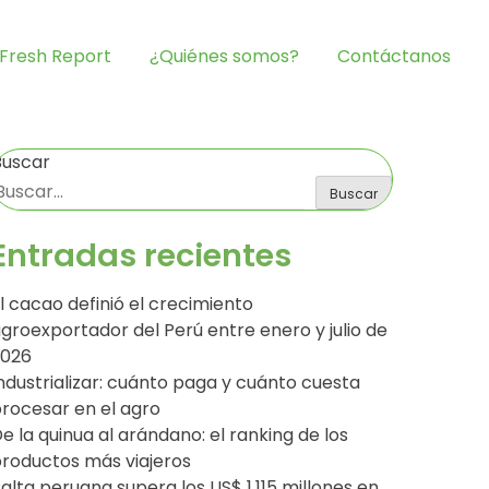
Fresh Report
¿Quiénes somos?
Contáctanos
Buscar
Buscar
Entradas recientes
l cacao definió el crecimiento
groexportador del Perú entre enero y julio de
2026
ndustrializar: cuánto paga y cuánto cuesta
rocesar en el agro
e la quinua al arándano: el ranking de los
roductos más viajeros
alta peruana supera los US$ 1,115 millones en