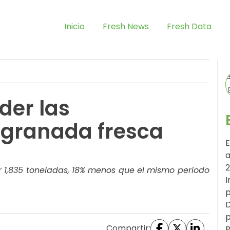
Inicio
Fresh News
Fresh Data
der las
 granada fresca
E
a
 1,835 toneladas, 18% menos que el mismo periodo
I
p
D
p
Compartir:
P