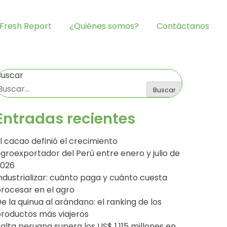
Fresh Report
¿Quiénes somos?
Contáctanos
Buscar
Buscar
Entradas recientes
l cacao definió el crecimiento
groexportador del Perú entre enero y julio de
2026
ndustrializar: cuánto paga y cuánto cuesta
rocesar en el agro
e la quinua al arándano: el ranking de los
roductos más viajeros
alta peruana supera los US$ 1,115 millones en