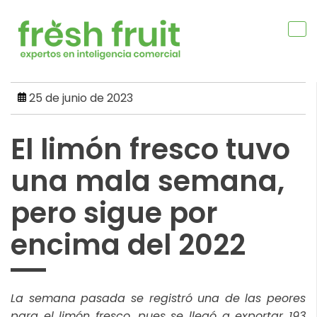
Skip
to
content
25 de junio de 2023
El limón fresco tuvo
una mala semana,
pero sigue por
encima del 2022
La semana pasada se registró una de las peores
para el limón fresco, pues se llegó a exportar 193