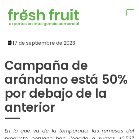
Skip
to
content
17 de septiembre de 2023
Campaña de
arándano está 50%
por debajo de la
anterior
En lo que va de la temporada, las remesas del
producto peruano han llegado a sumar 40,527