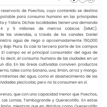
l reservorio de Poechos, cuyo contenido se destina
a potable para consumo humano en las principales
aita y Talara. Dichas localidades tienen una demanda
4 y 5 millones de metros cúbicos (MMC).
 las viviendas, a través de los canales Daniel
ministra agua de riego a aproximadamente 150,000
 y Bajo Piura. Es casi la tercera parte de los campos
. El campo es el principal consumidor del agua de
Es decir, el consumo humano de las ciudades en un
 día. En las áreas cultivadas conviven productos
erno, tales como banano, uva, limón, arroz y mango.
termitentes del agua, como el abastecimiento de las
tividades piscícolas, pero no la consumen en sí.
n Lorenzo, que con una capacidad menor que Poechos,
 Las Lomas, Tambogrande y Querecotillo. En estas
limón, mientras que en distritos como Querecotillo