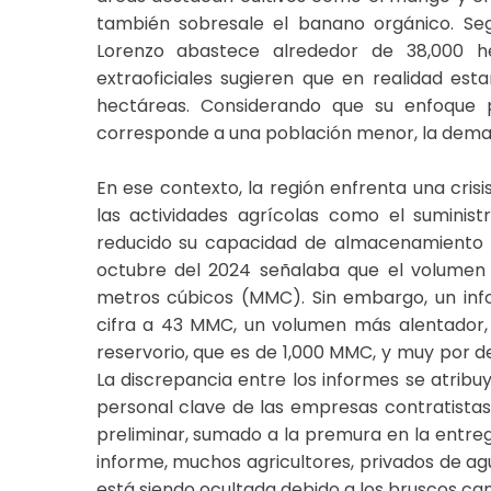
también sobresale el banano orgánico. Según
Lorenzo abastece alrededor de 38,000 he
extraoficiales sugieren que en realidad es
hectáreas. Considerando que su enfoque 
corresponde a una población menor, la deman
En ese contexto, la región enfrenta una cris
las actividades agrícolas como el suminis
reducido su capacidad de almacenamiento a 
octubre del 2024 señalaba que el volumen 
metros cúbicos (MMC). Sin embargo, un info
cifra a 43 MMC, un volumen más alentador,
reservorio, que es de 1,000 MMC, y muy por de
La discrepancia entre los informes se atribu
personal clave de las empresas contratistas
preliminar, sumado a la premura en la entreg
informe, muchos agricultores, privados de agu
está siendo ocultada debido a los bruscos camb