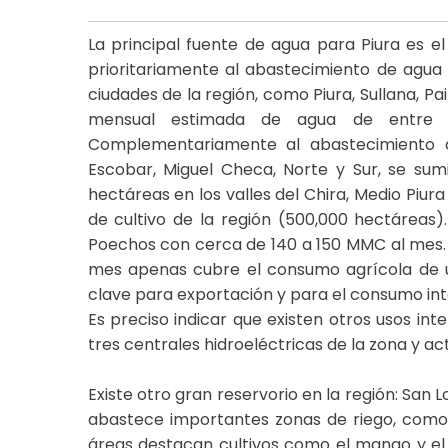
La principal fuente de agua para Piura es e
prioritariamente al abastecimiento de agu
ciudades de la región, como Piura, Sullana, P
mensual estimada de agua de entre 
Complementariamente al abastecimiento de
Escobar, Miguel Checa, Norte y Sur, se su
hectáreas en los valles del Chira, Medio Piura
de cultivo de la región (500,000 hectáreas)
Poechos con cerca de 140 a 150 MMC al mes. 
mes apenas cubre el consumo agrícola de un
clave para exportación y para el consumo int
Es preciso indicar que existen otros usos in
tres centrales hidroeléctricas de la zona y ac
Existe otro gran reservorio en la región: Sa
abastece importantes zonas de riego, como
áreas destacan cultivos como el mango y el 