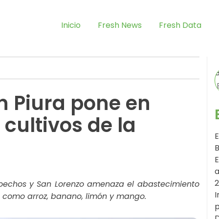
Inicio
Fresh News
Fresh Data
en Piura pone en
 cultivos de la
E
B
E
a
Poechos y San Lorenzo amenaza el abastecimiento
I
e como arroz, banano, limón y mango.
p
D