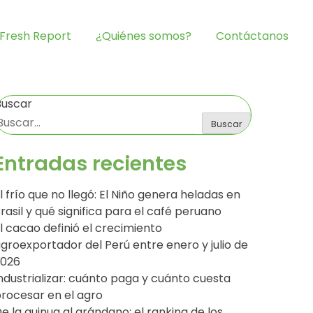
Fresh Report
¿Quiénes somos?
Contáctanos
Buscar
Buscar
Entradas recientes
l frío que no llegó: El Niño genera heladas en
rasil y qué significa para el café peruano
l cacao definió el crecimiento
groexportador del Perú entre enero y julio de
2026
ndustrializar: cuánto paga y cuánto cuesta
rocesar en el agro
e la quinua al arándano: el ranking de los