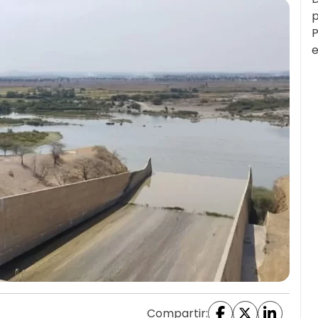
p
P
e
Compartir: