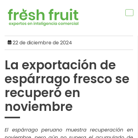
Skip
to
content
22 de diciembre de 2024
La exportación de
espárrago fresco se
recuperó en
noviembre
El espárrago peruano muestra recuperación en
noviembre, pero aún no supera el acumulado de