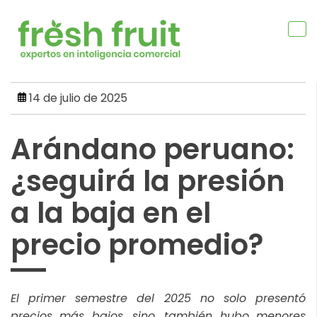
Skip
to
content
14 de julio de 2025
Arándano peruano:
¿seguirá la presión
a la baja en el
precio promedio?
El primer semestre del 2025 no solo presentó
precios más bajos, sino, también hubo menores