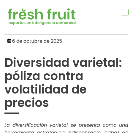
Skip
to
content
6 de octubre de 2025
Diversidad varietal:
póliza contra
volatilidad de
precios
La diversificación varietal se presenta como una
herramienta estratégica indispensable, capaz de