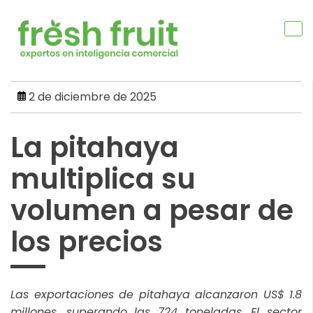
Skip
to
content
2 de diciembre de 2025
La pitahaya
multiplica su
volumen a pesar de
los precios
Las exportaciones de pitahaya alcanzaron US$ 1.8
millones, superando las 724 toneladas. El sector