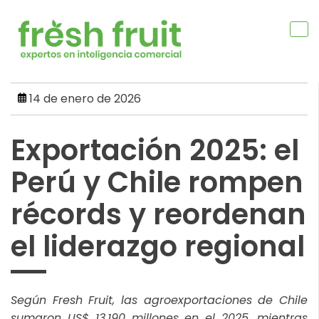
Skip
to
content
14 de enero de 2026
Exportación 2025: el
Perú y Chile rompen
récords y reordenan
el liderazgo regional
Según Fresh Fruit, las agroexportaciones de Chile
sumaron US$ 13,190 millones en el 2025, mientras