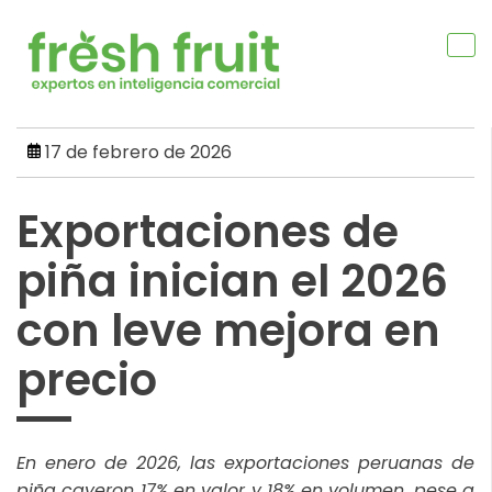
Skip
to
content
17 de febrero de 2026
Exportaciones de
piña inician el 2026
con leve mejora en
precio
En enero de 2026, las exportaciones peruanas de
piña cayeron 17% en valor y 18% en volumen, pese a