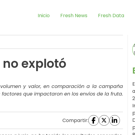
Inicio
Fresh News
Fresh Data
no explotó
E
 volumen y valor, en comparación a la campaña
a
 factores que impactaron en los envíos de la fruta.
I
p
D
Compartir:
p
P