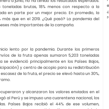
ro a junio, no ha tenido los resultados esperados.
e
6 toneladas brutas, 18% menos con respecto a la
¿
a en parte por un mejor precio. En promedio, la
r
5% más que en el 2019. ¿Qué pasó? La pandemia del
 meses más importantes de la campaña.
nicio lento por la pandemia. Durante los primeros
envíos de la fruta apenas sumaron 5,203 toneladas
a se evidenció principalmente en los Países Bajos,
icipación) y centro de acopio para su redistribución
 escasez de la fruta, el precio se elevó hasta un 30%,
gramo.
ecuperaron y alcanzaron los valores enviados en el
legó al Perú y se impuso una cuarentena nacional, los
as. Países Bajos recibió el 44% de ese volumen,