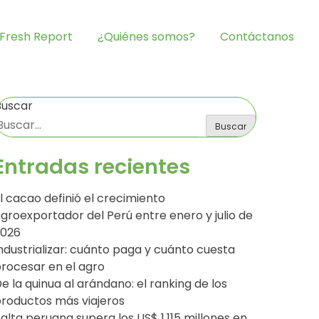
Fresh Report
¿Quiénes somos?
Contáctanos
Buscar
Buscar
Entradas recientes
l cacao definió el crecimiento
groexportador del Perú entre enero y julio de
2026
ndustrializar: cuánto paga y cuánto cuesta
rocesar en el agro
e la quinua al arándano: el ranking de los
roductos más viajeros
alta peruana supera los US$ 1,115 millones en