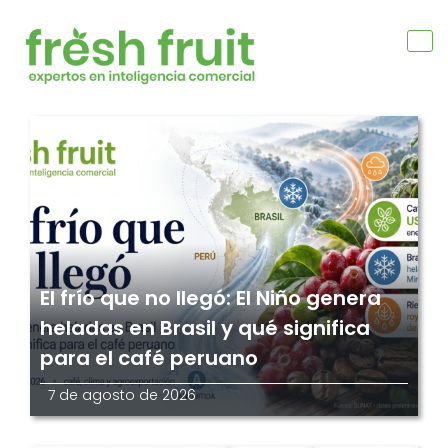
Skip
to
content
Blog
El frío que no llegó: El Niño genera
heladas en Brasil y qué significa
para el café peruano
7 de agosto de 2026