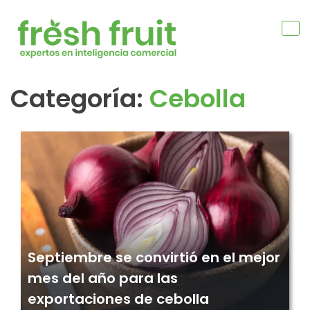
Skip
to
content
Categoría:
Cebolla
Navegación
de
entradas
Septiembre se convirtió en el mejor
mes del año para las
exportaciones de cebolla